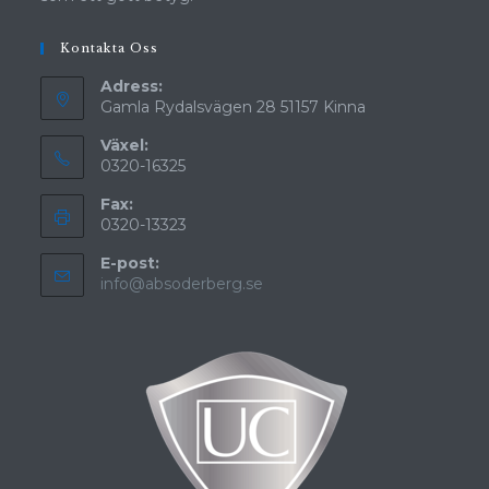
Kontakta Oss
Adress:
Gamla Rydalsvägen 28 51157 Kinna
Växel:
0320-16325
Fax:
0320-13323
E-post:
Opens
info@absoderberg.se
in
your
application