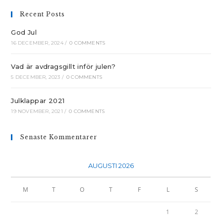
Recent Posts
God Jul
16 DECEMBER, 2024
/
0 COMMENTS
Vad är avdragsgillt inför julen?
5 DECEMBER, 2023
/
0 COMMENTS
Julklappar 2021
19 NOVEMBER, 2021
/
0 COMMENTS
Senaste Kommentarer
AUGUSTI 2026
M
T
O
T
F
L
S
1
2