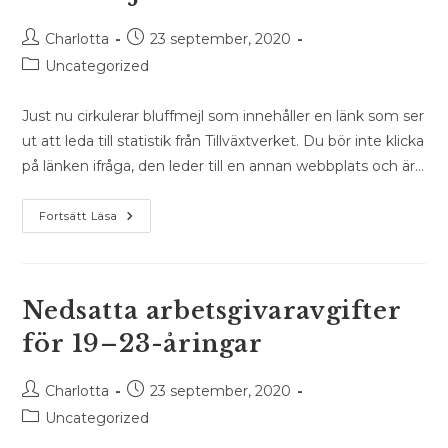
Inläggsförfattare:
Inlägget
Charlotta
23 september, 2020
publicerat:
Inläggskategori:
Uncategorized
Just nu cirkulerar bluffmejl som innehåller en länk som ser
ut att leda till statistik från Tillväxtverket. Du bör inte klicka
på länken ifråga, den leder till en annan webbplats och är…
Tillväxtverket
Fortsätt Läsa
Varnar
För
Bluffmejl
Nedsatta arbetsgivaravgifter
för 19–23-åringar
Inläggsförfattare:
Inlägget
Charlotta
23 september, 2020
publicerat:
Inläggskategori:
Uncategorized