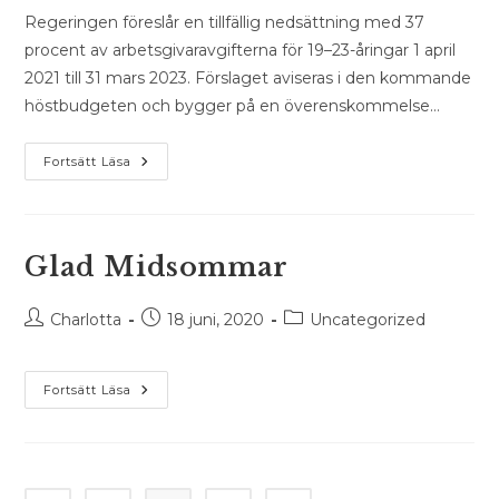
Regeringen föreslår en tillfällig nedsättning med 37
procent av arbetsgivaravgifterna för 19–23-åringar 1 april
2021 till 31 mars 2023. Förslaget aviseras i den kommande
höstbudgeten och bygger på en överenskommelse…
Nedsatta
Fortsätt Läsa
Arbetsgivaravgifter
För
19–
23-
Åringar
Glad Midsommar
Inläggsförfattare:
Inlägget
Inläggskategori:
Charlotta
18 juni, 2020
Uncategorized
publicerat:
Glad
Fortsätt Läsa
Midsommar