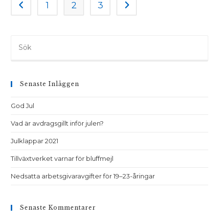
1
2
3
Gå till föregående sida
Gå till nästa sida
Senaste Inläggen
God Jul
Vad är avdragsgillt inför julen?
Julklappar 2021
Tillväxtverket varnar för bluffmejl
Nedsatta arbetsgivaravgifter för 19–23-åringar
Senaste Kommentarer