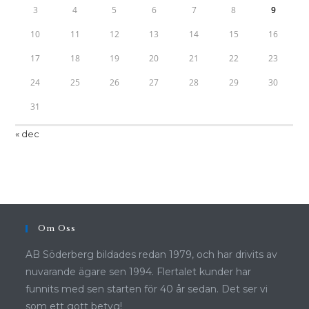
3
4
5
6
7
8
9
10
11
12
13
14
15
16
17
18
19
20
21
22
23
24
25
26
27
28
29
30
31
« dec
Om Oss
AB Söderberg bildades redan 1979, och har drivits av
nuvarande ägare sen 1994. Flertalet kunder har
funnits med sen starten för 40 år sedan. Det ser vi
som ett gott betyg!