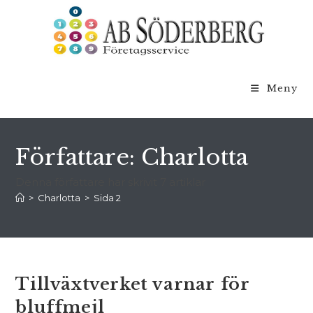
Hoppa
till
innehållet
Meny
Författare:
Charlotta
Denna författare har skrivit 7 artiklar
>
Charlotta
>
Sida 2
Tillväxtverket varnar för
bluffmejl